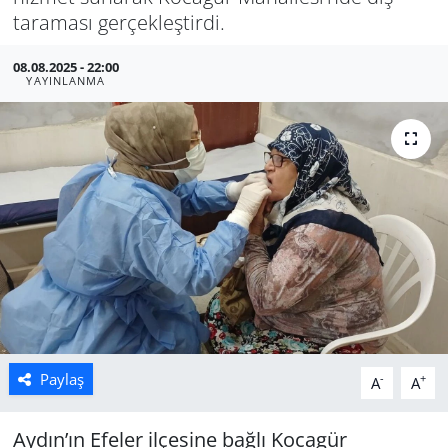
taraması gerçekleştirdi.
Manisa
08.08.2025 - 22:00
YAYINLANMA
Muğla
Politika
Uşak
Paylaş
-
+
A
A
Aydın’ın Efeler ilçesine bağlı Kocagür