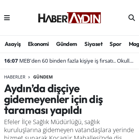
Afyonkarahisar
Aydın Hava Durumu
Bilim ve teknoloji
Aydın Trafik Yoğunluk Haritası
Asayiş
Ekonomi
Gündem
Siyaset
Spor
Mag
Çevre
Süper Lig Puan Durumu ve Fikstür
16:07
MEB'den 60 binden fazla kişiye iş fırsatı.. Okullara personel alınacak
Denizli
Tüm Manşetler
HABERLER
GÜNDEM
Aydın’da dişçiye
Genel
Son Dakika Haberleri
gidemeyenler için diş
Haber
Haber Arşivi
taraması yapıldı
Izmir
Efeler İlçe Sağlık Müdürlüğü, sağlık
kuruluşlarına gidemeyen vatandaşlara yerinde
Kütahya
hizmet sunarak Kocagür Mahallesi’nde diş