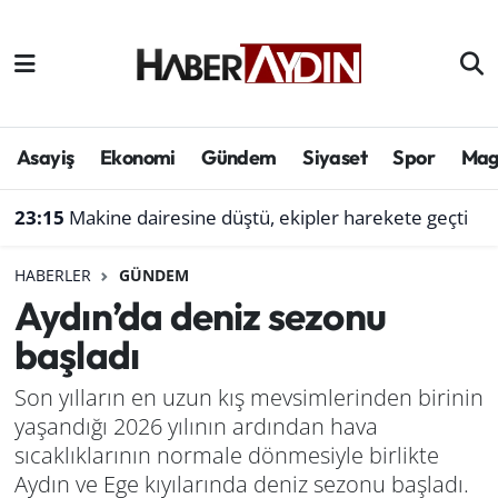
Afyonkarahisar
Aydın Hava Durumu
Bilim ve teknoloji
Aydın Trafik Yoğunluk Haritası
Asayiş
Ekonomi
Gündem
Siyaset
Spor
Mag
Çevre
Süper Lig Puan Durumu ve Fikstür
23:15
Makine dairesine düştü, ekipler harekete geçti
Denizli
Tüm Manşetler
HABERLER
GÜNDEM
Aydın’da deniz sezonu
Genel
Son Dakika Haberleri
başladı
Haber
Haber Arşivi
Son yılların en uzun kış mevsimlerinden birinin
yaşandığı 2026 yılının ardından hava
Izmir
sıcaklıklarının normale dönmesiyle birlikte
Kütahya
Aydın ve Ege kıyılarında deniz sezonu başladı.