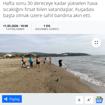
Hafta sonu 30 dereceye kadar yükselen hava
Manisa
sıcaklığını fırsat bilen vatandaşlar, Kuşadası
başta olmak üzere sahil bandına akın etti.
Muğla
11.05.2026 - 10:09
1 DK
YAYINLANMA
OKUNMA SÜRESI
Politika
Uşak
Paylaş
-
+
A
A