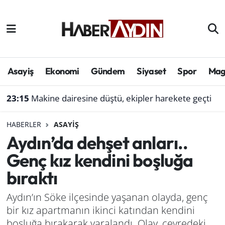
Afyonkarahisar
Aydın Hava Durumu
Bilim ve teknoloji
Aydın Trafik Yoğunluk Haritası
Asayiş
Ekonomi
Gündem
Siyaset
Spor
Mag
Çevre
Süper Lig Puan Durumu ve Fikstür
23:15
Makine dairesine düştü, ekipler harekete geçti
Denizli
Tüm Manşetler
HABERLER
ASAYIŞ
Aydın’da dehşet anları..
Genel
Son Dakika Haberleri
Genç kız kendini boşluğa
Haber
Haber Arşivi
bıraktı
Izmir
Aydın’ın Söke ilçesinde yaşanan olayda, genç
bir kız apartmanın ikinci katından kendini
Kütahya
boşluğa bırakarak yaralandı. Olay, çevredeki