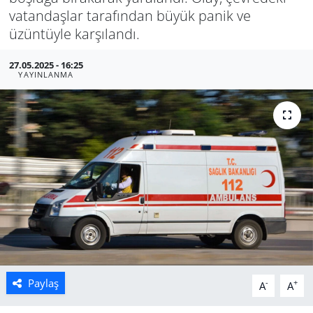
vatandaşlar tarafından büyük panik ve
Manisa
üzüntüyle karşılandı.
Muğla
27.05.2025 - 16:25
YAYINLANMA
Politika
Uşak
Paylaş
-
+
A
A