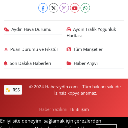
Aydın Hava Durumu
Aydın Trafik Yoğunluk
Haritası
Puan Durumu ve Fikstür
Tüm Manşetler
Son Dakika Haberleri
Haber Arşivi
© 2024 Haberaydin.com | Tüm hakları saklıdır.
RSS
İzinsiz kopyalanamaz.
Haber Yazılımı:
TE Bilişim
En iyi site deneyimi sağlamak için çerezlerden