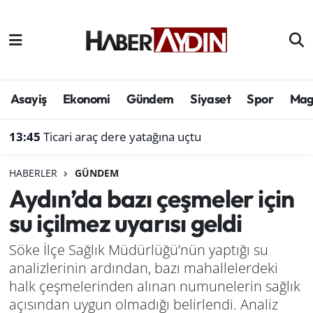
Afyonkarahisar
Aydın Hava Durumu
Bilim ve teknoloji
Aydın Trafik Yoğunluk Haritası
Asayiş
Ekonomi
Gündem
Siyaset
Spor
Mag
Çevre
Süper Lig Puan Durumu ve Fikstür
13:45
Ticari araç dere yatağına uçtu
Denizli
Tüm Manşetler
HABERLER
GÜNDEM
Aydın’da bazı çeşmeler için
Genel
Son Dakika Haberleri
su içilmez uyarısı geldi
Haber
Haber Arşivi
Söke İlçe Sağlık Müdürlüğü’nün yaptığı su
analizlerinin ardından, bazı mahallelerdeki
Izmir
halk çeşmelerinden alınan numunelerin sağlık
Kütahya
açısından uygun olmadığı belirlendi. Analiz