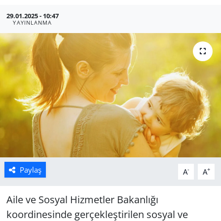
29.01.2025 - 10:47
Manisa
YAYINLANMA
Muğla
Politika
Uşak
Paylaş
-
+
A
A
Aile ve Sosyal Hizmetler Bakanlığı
koordinesinde gerçekleştirilen sosyal ve