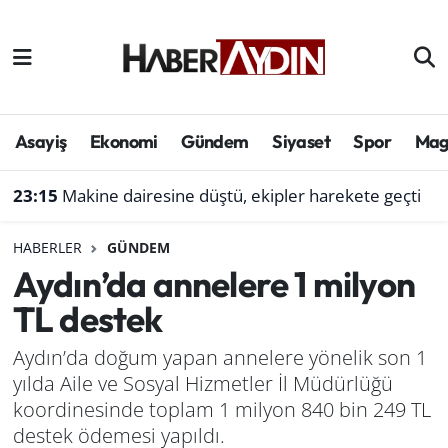
Afyonkarahisar
Aydın Hava Durumu
Bilim ve teknoloji
Aydın Trafik Yoğunluk Haritası
Asayiş
Ekonomi
Gündem
Siyaset
Spor
Mag
Çevre
Süper Lig Puan Durumu ve Fikstür
23:15
Makine dairesine düştü, ekipler harekete geçti
Denizli
Tüm Manşetler
HABERLER
GÜNDEM
Aydın’da annelere 1 milyon
Genel
Son Dakika Haberleri
TL destek
Haber
Haber Arşivi
Aydın’da doğum yapan annelere yönelik son 1
yılda Aile ve Sosyal Hizmetler İl Müdürlüğü
Izmir
koordinesinde toplam 1 milyon 840 bin 249 TL
Kütahya
destek ödemesi yapıldı.