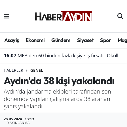
Afyonkarahisar
Aydın Hava Durumu
Bilim ve teknoloji
Aydın Trafik Yoğunluk Haritası
Asayiş
Ekonomi
Gündem
Siyaset
Spor
Mag
Çevre
Süper Lig Puan Durumu ve Fikstür
16:07
MEB'den 60 binden fazla kişiye iş fırsatı.. Okullara personel alınacak
Denizli
Tüm Manşetler
HABERLER
GENEL
Aydın'da 38 kişi yakalandı
Genel
Son Dakika Haberleri
Aydın’da jandarma ekipleri tarafından son
Haber
Haber Arşivi
dönemde yapılan çalışmalarda 38 aranan
şahıs yakalandı.
Izmir
28.05.2024 - 13:19
Kütahya
YAYINLANMA