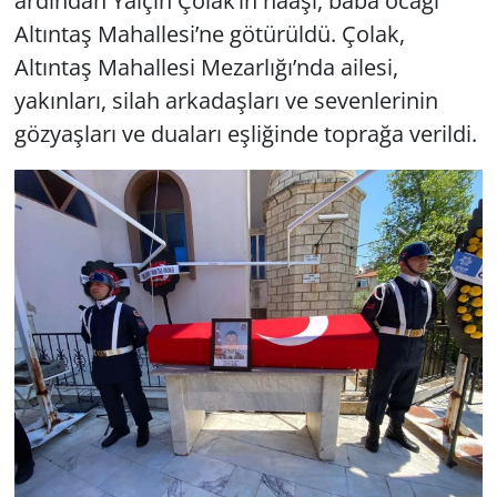
ardından Yalçın Çolak’ın naaşı, baba ocağı
Altıntaş Mahallesi’ne götürüldü. Çolak,
Altıntaş Mahallesi Mezarlığı’nda ailesi,
yakınları, silah arkadaşları ve sevenlerinin
gözyaşları ve duaları eşliğinde toprağa verildi.