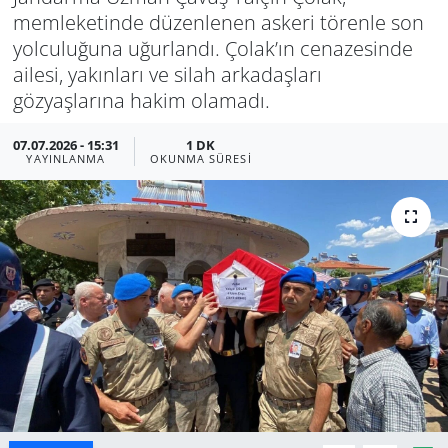
memleketinde düzenlenen askeri törenle son
Manisa
yolculuğuna uğurlandı. Çolak’ın cenazesinde
ailesi, yakınları ve silah arkadaşları
Muğla
gözyaşlarına hakim olamadı.
Politika
07.07.2026 - 15:31
1 DK
YAYINLANMA
OKUNMA SÜRESI
Uşak