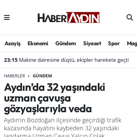
Afyonkarahisar
Aydın Hava Durumu
Bilim ve teknoloji
Aydın Trafik Yoğunluk Haritası
Asayiş
Ekonomi
Gündem
Siyaset
Spor
Mag
Çevre
Süper Lig Puan Durumu ve Fikstür
23:15
Makine dairesine düştü, ekipler harekete geçti
Denizli
Tüm Manşetler
HABERLER
GÜNDEM
Aydın’da 32 yaşındaki
Genel
Son Dakika Haberleri
uzman çavuşa
Haber
Haber Arşivi
gözyaşlarıyla veda
Izmir
Aydın’ın Bozdoğan ilçesinde geçirdiği trafik
kazasında hayatını kaybeden 32 yaşındaki
Kütahya
Jandarma Uzman Çavuş Yalçın Çolak,