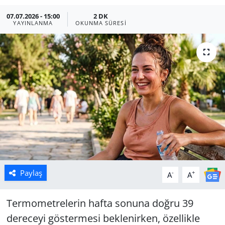
07.07.2026 - 15:00
2 DK
Manisa
YAYINLANMA
OKUNMA SÜRESI
Muğla
Politika
Uşak
Paylaş
-
+
A
A
Termometrelerin hafta sonuna doğru 39
dereceyi göstermesi beklenirken, özellikle