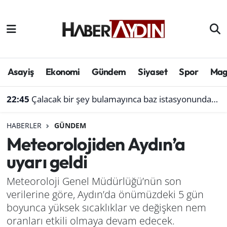
Afyonkarahisar
Aydın Hava Durumu
Bilim ve teknoloji
Aydın Trafik Yoğunluk Haritası
Asayiş
Ekonomi
Gündem
Siyaset
Spor
Mag
Çevre
Süper Lig Puan Durumu ve Fikstür
22:45
Çalacak bir şey bulamayınca baz istasyonundan akü çaldı
Denizli
Tüm Manşetler
HABERLER
GÜNDEM
Meteorolojiden Aydın’a
Genel
Son Dakika Haberleri
uyarı geldi
Haber
Haber Arşivi
Meteoroloji Genel Müdürlüğü’nün son
verilerine göre, Aydın’da önümüzdeki 5 gün
Izmir
boyunca yüksek sıcaklıklar ve değişken nem
Kütahya
oranları etkili olmaya devam edecek.