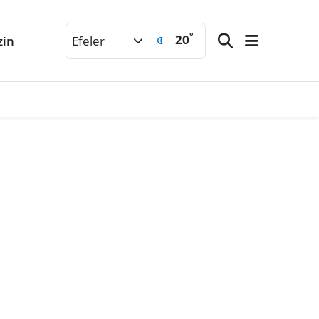
°
20
zin
Efeler