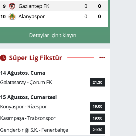
Gaziantep FK
0
0
9
Alanyaspor
0
0
10
Detaylar için tıklayın
Süper Lig Fikstür
14 Ağustos, Cuma
Galatasaray - Çorum FK
21:30
15 Ağustos, Cumartesi
Konyaspor - Rizespor
19:00
Kasımpaşa - Trabzonspor
19:00
Gençlerbirliği S.K. - Fenerbahçe
21:30