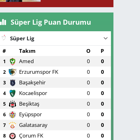
mücadelesini kaybetti!
Süper Lig Puan Durumu
Süper Lig
#
Takım
O
P
Amed
0
0
1
Erzurumspor FK
0
0
2
Başakşehir
0
0
3
Kocaelispor
0
0
4
Beşiktaş
0
0
5
Eyüpspor
0
0
6
Galatasaray
0
0
7
Çorum FK
0
0
8