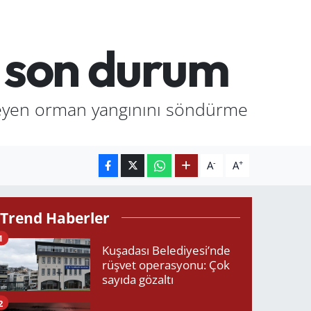
a son durum
kileyen orman yangınını söndürme
-
+
A
A
Trend Haberler
1
Kuşadası Belediyesi’nde
rüşvet operasyonu: Çok
sayıda gözaltı
2