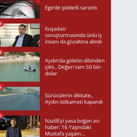
Ege’de şiddetli sarsıntı
3
Kuşadası
soruşturmasında ünlü iş
insanı da gözaltına alındı
4
Aydın’da göletin dibinden
çıktı.. Değeri tam 50 bin
dolar
5
Sürücülerin dikkate..
Aydın istikameti kapandı
6
Nazilli’yi yasa boğan acı
haber: 16 Yaşındaki
Mustafa yaşam