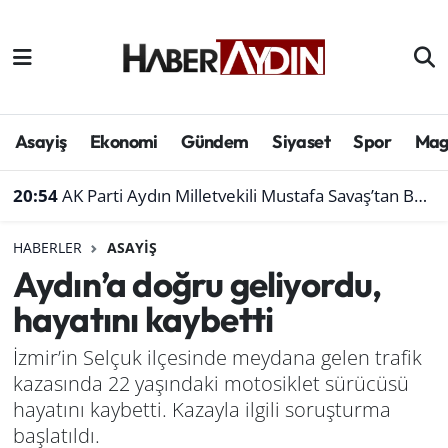
Afyonkarahisar
Aydın Hava Durumu
Bilim ve teknoloji
Aydın Trafik Yoğunluk Haritası
Asayiş
Ekonomi
Gündem
Siyaset
Spor
Mag
Çevre
Süper Lig Puan Durumu ve Fikstür
20:54
AK Parti Aydın Milletvekili Mustafa Savaş’tan Bakan Yumaklı’ya ziyaret
Denizli
Tüm Manşetler
HABERLER
ASAYIŞ
Aydın’a doğru geliyordu,
Genel
Son Dakika Haberleri
hayatını kaybetti
Haber
Haber Arşivi
İzmir’in Selçuk ilçesinde meydana gelen trafik
kazasında 22 yaşındaki motosiklet sürücüsü
Izmir
hayatını kaybetti. Kazayla ilgili soruşturma
Kütahya
başlatıldı.