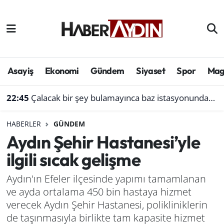
Afyonkarahisar
Aydın Hava Durumu
Bilim ve teknoloji
Aydın Trafik Yoğunluk Haritası
Asayiş
Ekonomi
Gündem
Siyaset
Spor
Mag
Çevre
Süper Lig Puan Durumu ve Fikstür
22:45
Çalacak bir şey bulamayınca baz istasyonundan akü çaldı
Denizli
Tüm Manşetler
HABERLER
GÜNDEM
Aydın Şehir Hastanesi’yle
Genel
Son Dakika Haberleri
ilgili sıcak gelişme
Haber
Haber Arşivi
Aydın'ın Efeler ilçesinde yapımı tamamlanan
ve ayda ortalama 450 bin hastaya hizmet
Izmir
verecek Aydın Şehir Hastanesi, polikliniklerin
Kütahya
de taşınmasıyla birlikte tam kapasite hizmet