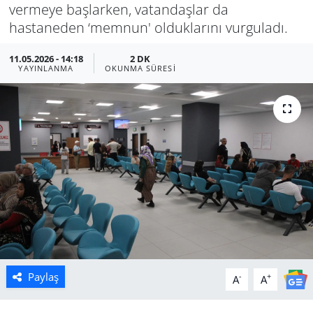
vermeye başlarken, vatandaşlar da
Manisa
hastaneden ‘memnun' olduklarını vurguladı.
11.05.2026 - 14:18
2 DK
Muğla
YAYINLANMA
OKUNMA SÜRESI
Politika
Uşak
Paylaş
-
+
A
A