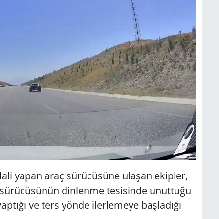
lali yapan araç sürücüsüne ulaşan ekipler,
l sürücüsünün dinlenme tesisinde unuttuğu
ptığı ve ters yönde ilerlemeye başladığı