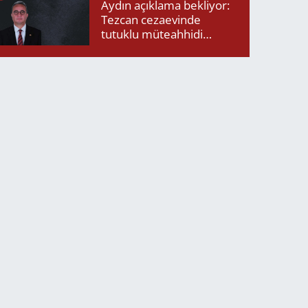
Aydın açıklama bekliyor:
Tezcan cezaevinde
tutuklu müteahhidi
neden ziyaret etti?