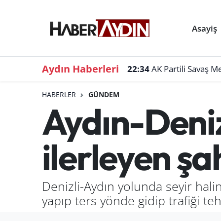
Asayiş
Aydın Haberleri
22:34
AK Partili Savaş M
HABERLER
GÜNDEM
Aydın-Deniz
ilerleyen ş
Denizli-Aydın yolunda seyir hal
yapıp ters yönde gidip trafiği 