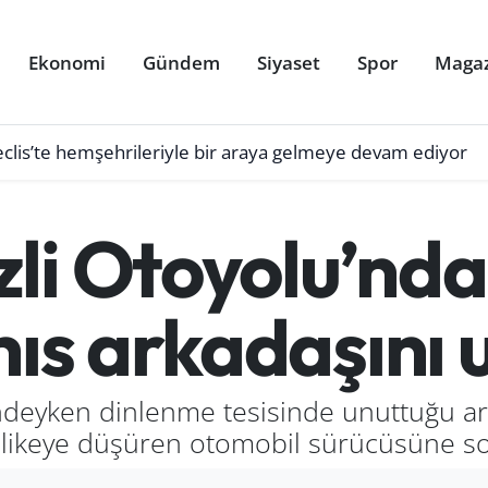
Ekonomi
Gündem
Siyaset
Spor
Maga
eclis’te hemşehrileriyle bir araya gelmeye devam ediyor
li Otoyolu’nda
ahıs arkadaşını
indeyken dinlenme tesisinde unuttuğu a
tehlikeye düşüren otomobil sürücüsüne so