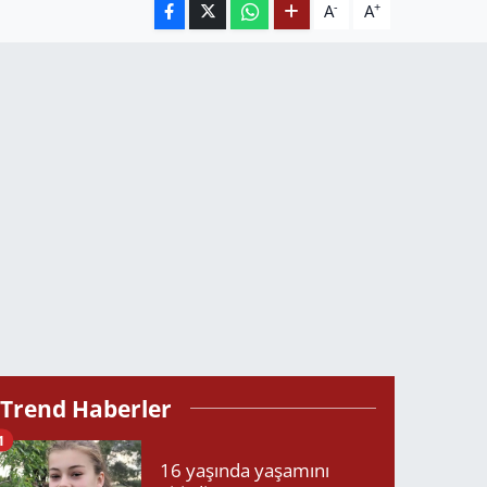
-
+
A
A
Trend Haberler
1
16 yaşında yaşamını