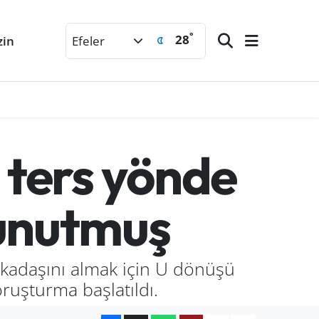
°
28
zin
Efeler
 ters yönde
 unutmuş
rkadaşını almak için U dönüşü
ruşturma başlatıldı.