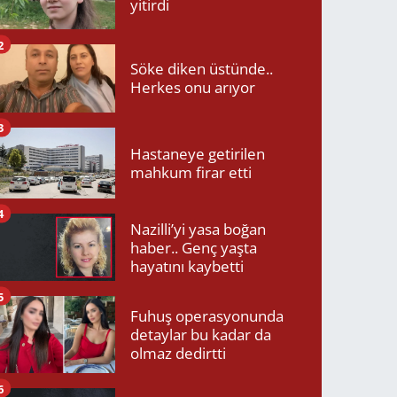
yitirdi
2
Söke diken üstünde..
Herkes onu arıyor
3
Hastaneye getirilen
mahkum firar etti
4
Nazilli’yi yasa boğan
haber.. Genç yaşta
hayatını kaybetti
5
Fuhuş operasyonunda
detaylar bu kadar da
olmaz dedirtti
6