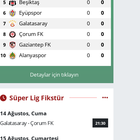
Beşiktaş
0
0
5
Eyüpspor
0
0
6
Galatasaray
0
0
7
Çorum FK
0
0
8
Gaziantep FK
0
0
9
Alanyaspor
0
0
10
Detaylar için tıklayın
Süper Lig Fikstür
14 Ağustos, Cuma
Galatasaray - Çorum FK
21:30
15 Ağustos, Cumartesi