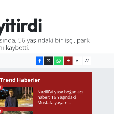
itirdi
ında, 56 yaşındaki bir işçi, park
ı kaybetti.
-
+
A
A
Trend Haberler
1
Nazilli’yi yasa boğan acı
haber: 16 Yaşındaki
Mustafa yaşam
mücadelesini kaybetti!
2