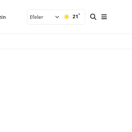
°
21
zin
Efeler