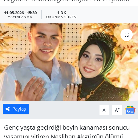
Manisa
11.05.2026 - 15:30
1 DK
YAYINLANMA
OKUNMA SÜRESI
Muğla
Politika
Uşak
Paylaş
-
+
A
A
Genç yaşta geçirdiği beyin kanaması sonucu
yaşamını yitiren Neslihan Akgün’ün ölümü,