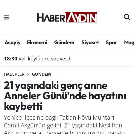
Afyonkarahisar
Aydın Hava Durumu
Bilim ve teknoloji
Aydın Trafik Yoğunluk Haritası
Asayiş
Ekonomi
Gündem
Siyaset
Spor
Mag
Çevre
Süper Lig Puan Durumu ve Fikstür
18:30
Vali köylülere söz verdi
Denizli
Tüm Manşetler
HABERLER
GÜNDEM
21 yaşındaki genç anne
Genel
Son Dakika Haberleri
Anneler Günü’nde hayatını
Haber
Haber Arşivi
kaybetti
Izmir
Yenice ilçesine bağlı Taban Köyü Muhtarı
Cemil Akgün’ün gelini, 21 yaşındaki Neslihan
Kütahya
Akgün’ün vefatı bölgede büyük üzüntü yarattı.