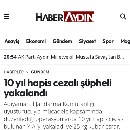
Afyonkarahisar
Aydın Hava Durumu
Bilim ve teknoloji
Aydın Trafik Yoğunluk Haritası
Asayiş
Ekonomi
Gündem
Siyaset
Spor
Mag
Çevre
Süper Lig Puan Durumu ve Fikstür
20:54
AK Parti Aydın Milletvekili Mustafa Savaş’tan Bakan Yumaklı’ya ziyaret
Denizli
Tüm Manşetler
HABERLER
GÜNDEM
10 yıl hapis cezalı şüpheli
Genel
Son Dakika Haberleri
yakalandı
Haber
Haber Arşivi
Adıyaman İl Jandarma Komutanlığı,
uyuşturucuyla mücadele kapsamında
Izmir
düzenlediği operasyonlarda 10 yıl hapis cezası
Kütahya
bulunan Y.A.’yı yakaladı ve 25 kg kubar esrar,