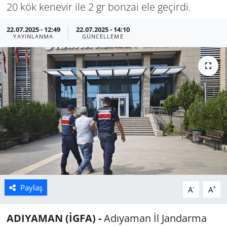
20 kök kenevir ile 2 gr bonzai ele geçirdi.
Manisa
22.07.2025 - 12:49
22.07.2025 - 14:10
YAYINLANMA
GÜNCELLEME
Muğla
Politika
Uşak
Paylaş
-
+
A
A
ADIYAMAN (İGFA) -
Adıyaman İl Jandarma