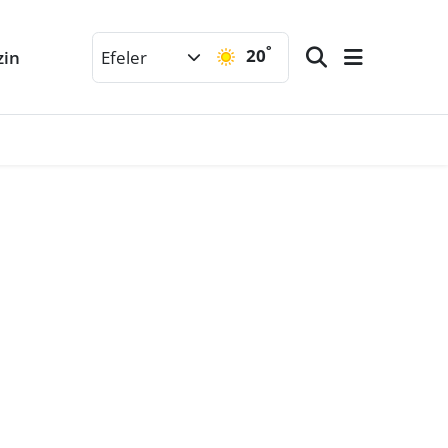
°
20
zin
Efeler