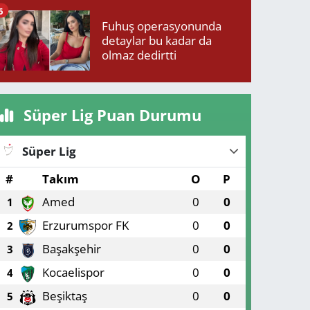
neden oldu
6
Fuhuş operasyonunda
detaylar bu kadar da
olmaz dedirtti
Süper Lig Puan Durumu
Süper Lig
#
Takım
O
P
Amed
0
0
1
Erzurumspor FK
0
0
2
Başakşehir
0
0
3
Kocaelispor
0
0
4
Beşiktaş
0
0
5