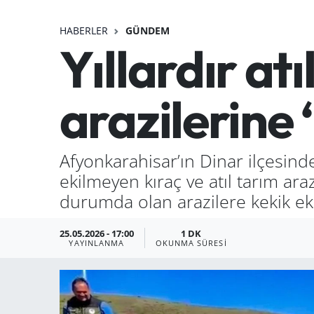
HABERLER
GÜNDEM
Yıllardır at
arazilerine 
Afyonkarahisar’ın Dinar ilçesinde h
ekilmeyen kıraç ve atıl tarım ar
durumda olan arazilere kekik ek
25.05.2026 - 17:00
1 DK
YAYINLANMA
OKUNMA SÜRESI