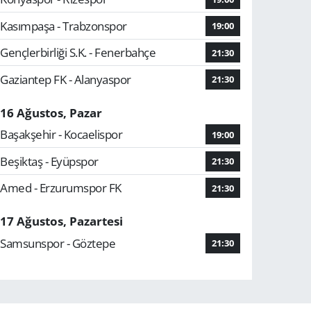
Kasımpaşa - Trabzonspor
19:00
Gençlerbirliği S.K. - Fenerbahçe
21:30
Gaziantep FK - Alanyaspor
21:30
16 Ağustos, Pazar
Başakşehir - Kocaelispor
19:00
Beşiktaş - Eyüpspor
21:30
Amed - Erzurumspor FK
21:30
17 Ağustos, Pazartesi
Samsunspor - Göztepe
21:30