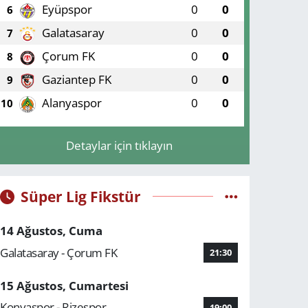
Eyüpspor
0
0
6
Galatasaray
0
0
7
Çorum FK
0
0
8
Gaziantep FK
0
0
9
Alanyaspor
0
0
10
Detaylar için tıklayın
Süper Lig Fikstür
14 Ağustos, Cuma
Galatasaray - Çorum FK
21:30
15 Ağustos, Cumartesi
Konyaspor - Rizespor
19:00