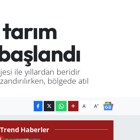
n tarım
 başlandı
jesi ile yıllardan beridir
andırılırken, bölgede atıl
-
+
A
A
Trend Haberler
1