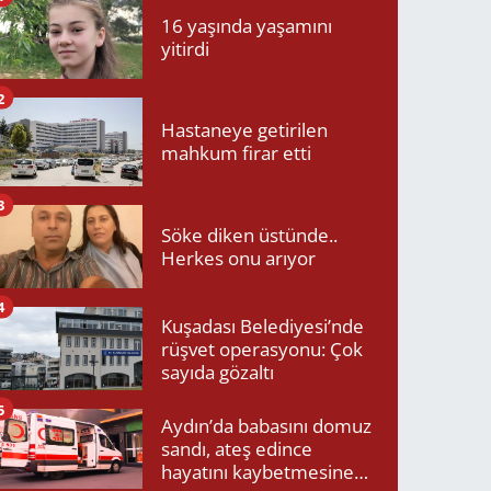
16 yaşında yaşamını
yitirdi
2
Hastaneye getirilen
mahkum firar etti
3
Söke diken üstünde..
Herkes onu arıyor
4
Kuşadası Belediyesi’nde
rüşvet operasyonu: Çok
sayıda gözaltı
5
Aydın’da babasını domuz
sandı, ateş edince
hayatını kaybetmesine