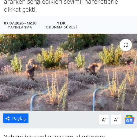
ararken sergiledikleri sevimli hareketlerle
dikkat çekti.
Manisa
07.07.2026 - 16:30
1 DK
Muğla
YAYINLANMA
OKUNMA SÜRESI
Politika
Uşak
Paylaş
-
+
A
A
Yabani hayvanlar, yaşam alanlarının