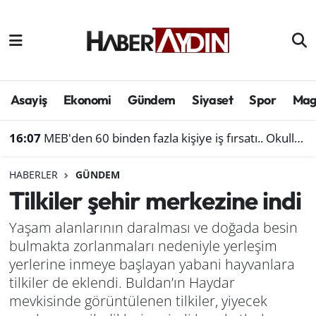
Afyonkarahisar
Aydın Hava Durumu
Bilim ve teknoloji
Aydın Trafik Yoğunluk Haritası
Asayiş
Ekonomi
Gündem
Siyaset
Spor
Mag
Çevre
Süper Lig Puan Durumu ve Fikstür
16:07
MEB'den 60 binden fazla kişiye iş fırsatı.. Okullara personel alınacak
Denizli
Tüm Manşetler
HABERLER
GÜNDEM
Tilkiler şehir merkezine indi
Genel
Son Dakika Haberleri
Yaşam alanlarının daralması ve doğada besin
Haber
Haber Arşivi
bulmakta zorlanmaları nedeniyle yerleşim
yerlerine inmeye başlayan yabani hayvanlara
Izmir
tilkiler de eklendi. Buldan’ın Haydar
mevkisinde görüntülenen tilkiler, yiyecek
Kütahya