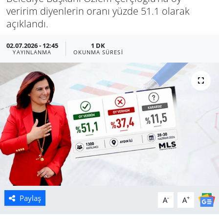
veririm diyenlerin oranı yüzde 51.1 olarak
Manisa
açıklandı.
Muğla
02.07.2026 - 12:45
1 DK
YAYINLANMA
OKUNMA SÜRESI
Politika
Uşak
Paylaş
-
+
A
A