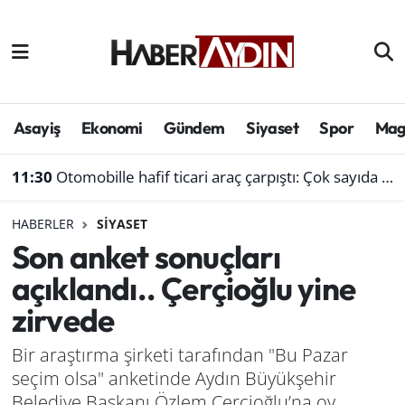
Afyonkarahisar
Aydın Hava Durumu
Bilim ve teknoloji
Aydın Trafik Yoğunluk Haritası
Asayiş
Ekonomi
Gündem
Siyaset
Spor
Mag
Çevre
Süper Lig Puan Durumu ve Fikstür
11:30
Otomobille hafif ticari araç çarpıştı: Çok sayıda yaralı var
Denizli
Tüm Manşetler
HABERLER
SIYASET
Son anket sonuçları
Genel
Son Dakika Haberleri
açıklandı.. Çerçioğlu yine
Haber
Haber Arşivi
zirvede
Izmir
Bir araştırma şirketi tarafından "Bu Pazar
seçim olsa" anketinde Aydın Büyükşehir
Kütahya
Belediye Başkanı Özlem Çerçioğlu’na oy