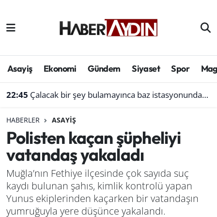
Afyonkarahisar
Aydın Hava Durumu
Bilim ve teknoloji
Aydın Trafik Yoğunluk Haritası
Asayiş
Ekonomi
Gündem
Siyaset
Spor
Mag
Çevre
Süper Lig Puan Durumu ve Fikstür
22:45
Çalacak bir şey bulamayınca baz istasyonundan akü çaldı
Denizli
Tüm Manşetler
HABERLER
ASAYIŞ
Polisten kaçan şüpheliyi
Genel
Son Dakika Haberleri
vatandaş yakaladı
Haber
Haber Arşivi
Muğla’nın Fethiye ilçesinde çok sayıda suç
kaydı bulunan şahıs, kimlik kontrolü yapan
Izmir
Yunus ekiplerinden kaçarken bir vatandaşın
Kütahya
yumruğuyla yere düşünce yakalandı.