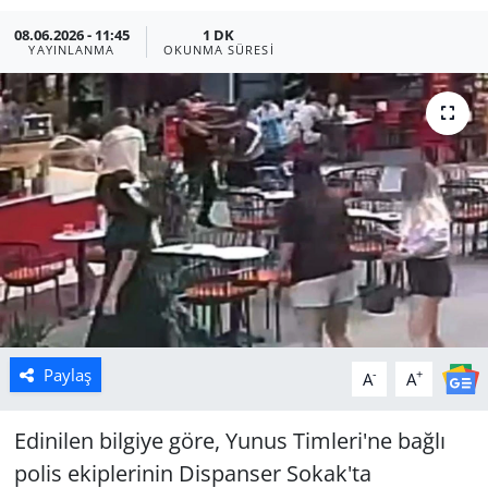
08.06.2026 - 11:45
1 DK
Manisa
YAYINLANMA
OKUNMA SÜRESI
Muğla
Politika
Uşak
Paylaş
-
+
A
A
Edinilen bilgiye göre, Yunus Timleri'ne bağlı
polis ekiplerinin Dispanser Sokak'ta