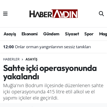
Afyonkarahisar
Aydın Hava Durumu
Bilim ve teknoloji
Aydın Trafik Yoğunluk Haritası
Asayiş
Ekonomi
Gündem
Siyaset
Spor
Mag
Çevre
Süper Lig Puan Durumu ve Fikstür
12:00
Onlar orman yangınlarının sessiz tanıkları
Denizli
Tüm Manşetler
HABERLER
ASAYIŞ
Sahte içki operasyonunda
Genel
Son Dakika Haberleri
yakalandı
Haber
Haber Arşivi
Muğla'nın Bodrum ilçesinde düzenlenen sahte
içki operasyonunda 415 litre etil alkol ve el
Izmir
yapımı içkiler ele geçirildi.
Kütahya