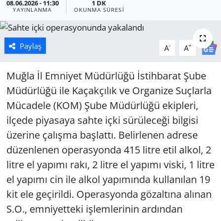
08.06.2026 - 11:30
1 DK
YAYINLANMA
OKUNMA SÜRESI
Manisa
Muğla
Paylaş
-
+
A
A
Politika
Muğla İl Emniyet Müdürlüğü İstihbarat Şube
Müdürlüğü ile Kaçakçılık ve Organize Suçlarla
Uşak
Mücadele (KOM) Şube Müdürlüğü ekipleri,
ilçede piyasaya sahte içki sürüleceği bilgisi
üzerine çalışma başlattı. Belirlenen adrese
düzenlenen operasyonda 415 litre etil alkol, 2
litre el yapımı rakı, 2 litre el yapımı viski, 1 litre
el yapımı cin ile alkol yapımında kullanılan 19
kit ele geçirildi. Operasyonda gözaltına alınan
S.O., emniyetteki işlemlerinin ardından