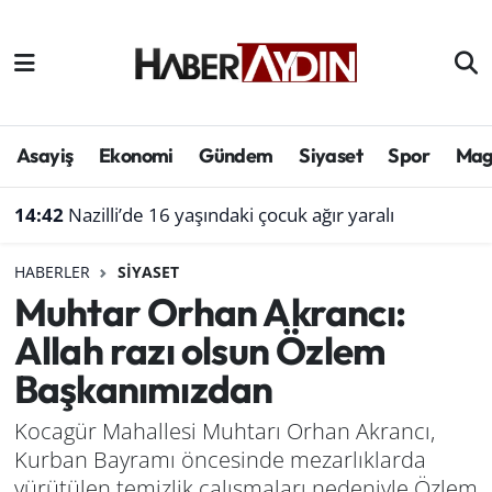
Afyonkarahisar
Aydın Hava Durumu
Bilim ve teknoloji
Aydın Trafik Yoğunluk Haritası
Asayiş
Ekonomi
Gündem
Siyaset
Spor
Mag
Çevre
Süper Lig Puan Durumu ve Fikstür
14:42
Nazilli’de 16 yaşındaki çocuk ağır yaralı
Denizli
Tüm Manşetler
HABERLER
SIYASET
Muhtar Orhan Akrancı:
Genel
Son Dakika Haberleri
Allah razı olsun Özlem
Haber
Haber Arşivi
Başkanımızdan
Izmir
Kocagür Mahallesi Muhtarı Orhan Akrancı,
Kurban Bayramı öncesinde mezarlıklarda
Kütahya
yürütülen temizlik çalışmaları nedeniyle Özlem