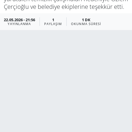
Çerçioğlu ve belediye ekiplerine teşekkür etti.
Manisa
22.05.2026 - 21:56
1
1 DK
YAYINLANMA
PAYLAŞIM
OKUNMA SÜRESI
Muğla
Politika
Uşak