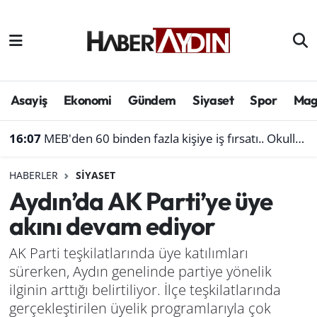
Afyonkarahisar
Aydın Hava Durumu
Bilim ve teknoloji
Aydın Trafik Yoğunluk Haritası
Asayiş
Ekonomi
Gündem
Siyaset
Spor
Mag
Çevre
Süper Lig Puan Durumu ve Fikstür
16:07
MEB'den 60 binden fazla kişiye iş fırsatı.. Okullara personel alınacak
Denizli
Tüm Manşetler
HABERLER
SIYASET
Aydın’da AK Parti’ye üye
Genel
Son Dakika Haberleri
akını devam ediyor
Haber
Haber Arşivi
AK Parti teşkilatlarında üye katılımları
sürerken, Aydın genelinde partiye yönelik
Izmir
ilginin arttığı belirtiliyor. İlçe teşkilatlarında
Kütahya
gerçekleştirilen üyelik programlarıyla çok