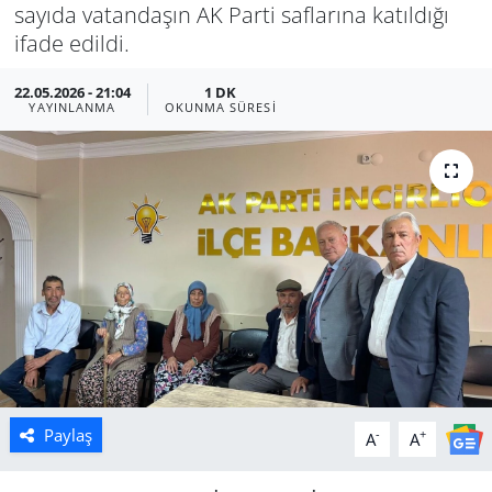
sayıda vatandaşın AK Parti saflarına katıldığı
Manisa
ifade edildi.
22.05.2026 - 21:04
1 DK
Muğla
YAYINLANMA
OKUNMA SÜRESI
Politika
Uşak
Paylaş
-
+
A
A