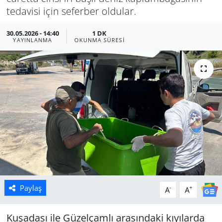
tedavisi için seferber oldular.
Manisa
30.05.2026 - 14:40
1 DK
YAYINLANMA
OKUNMA SÜRESI
Muğla
Politika
Uşak
Paylaş
-
+
A
A
Kuşadası ile Güzelçamlı arasındaki kıyılarda