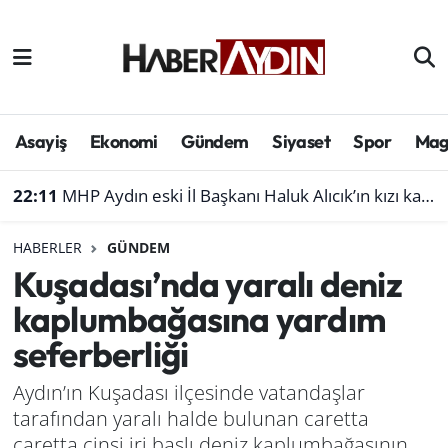
Afyonkarahisar
Aydın Hava Durumu
Bilim ve teknoloji
Aydın Trafik Yoğunluk Haritası
Asayiş
Ekonomi
Gündem
Siyaset
Spor
Mag
Çevre
Süper Lig Puan Durumu ve Fikstür
22:11
MHP Aydın eski İl Başkanı Haluk Alıcık’ın kızı kaza geçirdi
Denizli
Tüm Manşetler
HABERLER
GÜNDEM
Kuşadası’nda yaralı deniz
Genel
Son Dakika Haberleri
kaplumbağasına yardım
Haber
Haber Arşivi
seferberliği
Izmir
Aydın’ın Kuşadası ilçesinde vatandaşlar
tarafından yaralı halde bulunan caretta
Kütahya
caretta cinsi iri başlı deniz kaplumbağasının