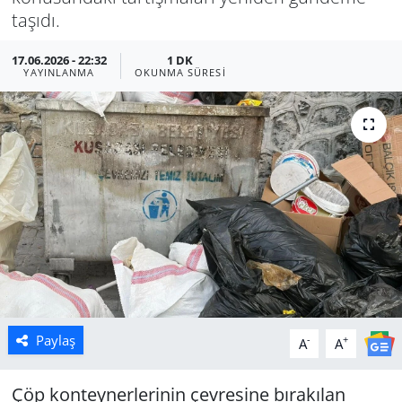
taşıdı.
Manisa
17.06.2026 - 22:32
1 DK
YAYINLANMA
OKUNMA SÜRESI
Muğla
Politika
Uşak
Paylaş
-
+
A
A
Çöp konteynerlerinin çevresine bırakılan