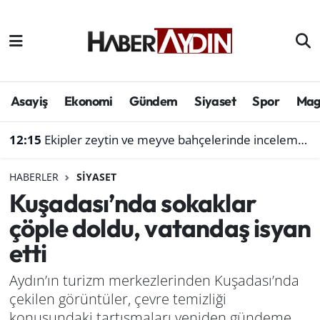
Afyonkarahisar
Aydın Hava Durumu
Bilim ve teknoloji
Aydın Trafik Yoğunluk Haritası
Asayiş
Ekonomi
Gündem
Siyaset
Spor
Mag
Çevre
Süper Lig Puan Durumu ve Fikstür
12:15
Ekipler zeytin ve meyve bahçelerinde inceleme başlattı
Denizli
Tüm Manşetler
HABERLER
SIYASET
Kuşadası’nda sokaklar
Genel
Son Dakika Haberleri
çöple doldu, vatandaş isyan
Haber
Haber Arşivi
etti
Izmir
Aydın’ın turizm merkezlerinden Kuşadası’nda
çekilen görüntüler, çevre temizliği
Kütahya
konusundaki tartışmaları yeniden gündeme