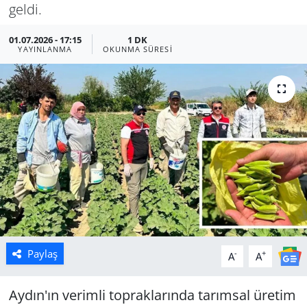
geldi.
Manisa
01.07.2026 - 17:15
1 DK
YAYINLANMA
OKUNMA SÜRESI
Muğla
Politika
Uşak
Paylaş
-
+
A
A
Aydın'ın verimli topraklarında tarımsal üretim