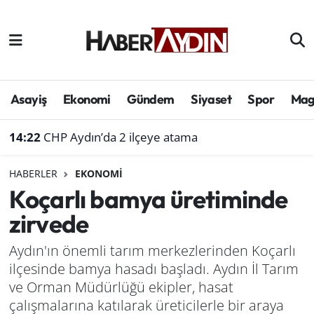
Afyonkarahisar
Aydın Hava Durumu
Bilim ve teknoloji
Aydın Trafik Yoğunluk Haritası
Asayiş
Ekonomi
Gündem
Siyaset
Spor
Mag
Çevre
Süper Lig Puan Durumu ve Fikstür
14:22
CHP Aydın’da 2 ilçeye atama
Denizli
Tüm Manşetler
HABERLER
EKONOMI
Koçarlı bamya üretiminde
Genel
Son Dakika Haberleri
zirvede
Haber
Haber Arşivi
Aydın'ın önemli tarım merkezlerinden Koçarlı
ilçesinde bamya hasadı başladı. Aydın İl Tarım
Izmir
ve Orman Müdürlüğü ekipler, hasat
Kütahya
çalışmalarına katılarak üreticilerle bir araya