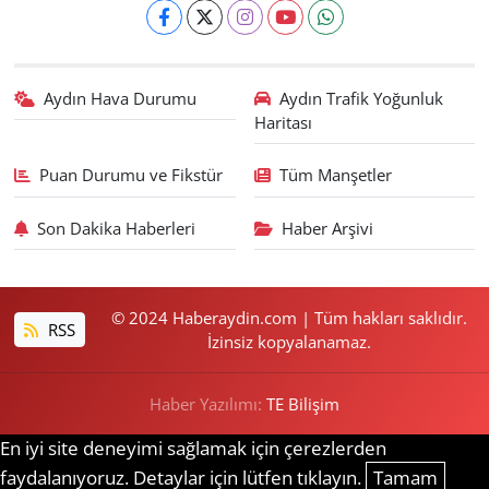
Aydın Hava Durumu
Aydın Trafik Yoğunluk
Haritası
Puan Durumu ve Fikstür
Tüm Manşetler
Son Dakika Haberleri
Haber Arşivi
© 2024 Haberaydin.com | Tüm hakları saklıdır.
RSS
İzinsiz kopyalanamaz.
Haber Yazılımı:
TE Bilişim
En iyi site deneyimi sağlamak için çerezlerden
faydalanıyoruz. Detaylar için lütfen tıklayın.
Tamam