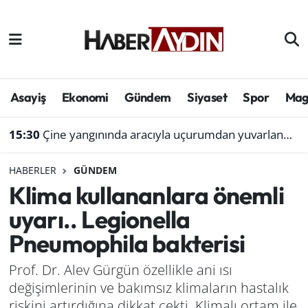
Afyonkarahisar
Aydın Hava Durumu
Bilim ve teknoloji
Aydın Trafik Yoğunluk Haritası
Asayiş
Ekonomi
Gündem
Siyaset
Spor
Mag
Çevre
Süper Lig Puan Durumu ve Fikstür
15:30
Çine yangınında aracıyla uçurumdan yuvarlanmıştı: Bol gelen korseden şikayetçi
Denizli
Tüm Manşetler
HABERLER
GÜNDEM
Klima kullananlara önemli
Genel
Son Dakika Haberleri
uyarı.. Legionella
Haber
Haber Arşivi
Pneumophila bakterisi
Izmir
Prof. Dr. Alev Gürgün özellikle ani ısı
değişimlerinin ve bakımsız klimaların hastalık
Kütahya
riskini artırdığına dikkat çekti. Klimalı ortam ile