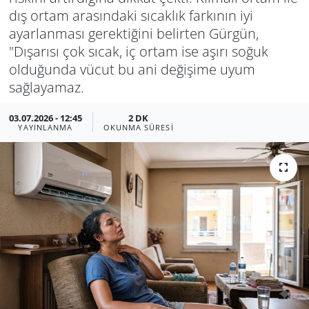
dış ortam arasındaki sıcaklık farkının iyi
Manisa
ayarlanması gerektiğini belirten Gürgün,
"Dışarısı çok sıcak, iç ortam ise aşırı soğuk
Muğla
olduğunda vücut bu ani değişime uyum
sağlayamaz.
Politika
03.07.2026 - 12:45
2 DK
Uşak
YAYINLANMA
OKUNMA SÜRESI