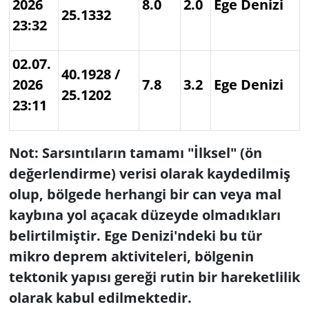
2026
8.0
2.0
Ege Denizi
25.1332
23:32
02.07.
40.1928 /
2026
7.8
3.2
Ege Denizi
25.1202
23:11
Not: Sarsıntıların tamamı "İlksel" (ön
değerlendirme) verisi olarak kaydedilmiş
olup, bölgede herhangi bir can veya mal
kaybına yol açacak düzeyde olmadıkları
belirtilmiştir. Ege Denizi'ndeki bu tür
mikro deprem aktiviteleri, bölgenin
tektonik yapısı gereği rutin bir hareketlilik
olarak kabul edilmektedir.