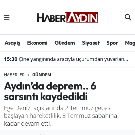
Afyonkarahisar
Aydın Hava Durumu
Bilim ve teknoloji
Aydın Trafik Yoğunluk Haritası
Asayiş
Ekonomi
Gündem
Siyaset
Spor
Mag
Çevre
Süper Lig Puan Durumu ve Fikstür
15:30
Çine yangınında aracıyla uçurumdan yuvarlanmıştı: Bol gelen korseden şikayetçi
Denizli
Tüm Manşetler
HABERLER
GÜNDEM
Aydın’da deprem.. 6
Genel
Son Dakika Haberleri
sarsıntı kaydedildi
Haber
Haber Arşivi
Ege Denizi açıklarında 2 Temmuz gecesi
başlayan hareketlilik, 3 Temmuz sabahına
Izmir
kadar devam etti.
Kütahya