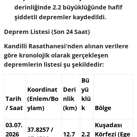
derinliğinde 2.2 büyüklüğünde hafif
şiddetli depremler kaydedildi.
Deprem Listesi (Son 24 Saat)
Kandilli Rasathanesi'nden alınan verilere
göre kronolojik olarak gerçekleşen
depremlerin listesi şu şekildedir:
Bü
Koordinat
Deri
yü
Tarih
(Enlem/Bo
nlik
klü
/ Saat
ylam)
(km)
k
Bölge
03.07.
Kuşadası
37.8257 /
2026
12.7
2.2
Körfezi (Ege