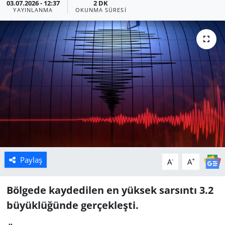
03.07.2026 - 12:37
2 DK
YAYINLANMA
OKUNMA SÜRESI
Manisa
Muğla
Politika
Uşak
Paylaş
-
+
A
A
Bölgede kaydedilen en yüksek sarsıntı 3.2
büyüklüğünde gerçekleşti.