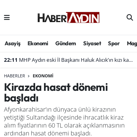
Afyonkarahisar
Aydın Hava Durumu
Bilim ve teknoloji
Aydın Trafik Yoğunluk Haritası
Asayiş
Ekonomi
Gündem
Siyaset
Spor
Mag
Çevre
Süper Lig Puan Durumu ve Fikstür
22:11
MHP Aydın eski İl Başkanı Haluk Alıcık’ın kızı kaza geçirdi
Denizli
Tüm Manşetler
HABERLER
EKONOMI
Kirazda hasat dönemi
Genel
Son Dakika Haberleri
başladı
Haber
Haber Arşivi
Afyonkarahisar’ın dünyaca ünlü kirazının
yetiştiği Sultandağı ilçesinde ihracatlık kiraz
Izmir
alım fiyatlarının 60 TL olarak açıklanmasının
Kütahya
ardından hasat dönemi başladı.