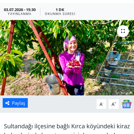
03.07.2026 - 15:30
1 DK
Manisa
YAYINLANMA
OKUNMA SÜRESI
Muğla
Politika
Uşak
Paylaş
-
+
A
A
Sultandağı ilçesine bağlı Kırca köyündeki kiraz