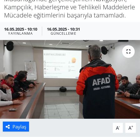
Kampçılık, Haberleşme ve Tehlikeli Maddelerle
Manisa
Mücadele eğitimlerini başarıyla tamamladı.
Muğla
16.05.2025 - 10:10
16.05.2025 - 10:31
YAYINLANMA
GÜNCELLEME
Politika
Uşak
Paylaş
-
+
A
A