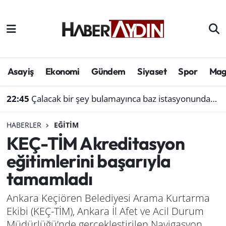
Afyonkarahisar
Aydın Hava Durumu
Bilim ve teknoloji
Aydın Trafik Yoğunluk Haritası
Asayiş
Ekonomi
Gündem
Siyaset
Spor
Mag
Çevre
Süper Lig Puan Durumu ve Fikstür
22:45
Çalacak bir şey bulamayınca baz istasyonundan akü çaldı
Denizli
Tüm Manşetler
HABERLER
EĞITIM
KEÇ-TİM Akreditasyon
Genel
Son Dakika Haberleri
eğitimlerini başarıyla
Haber
Haber Arşivi
tamamladı
Izmir
Ankara Keçiören Belediyesi Arama Kurtarma
Ekibi (KEÇ-TİM), Ankara İl Afet ve Acil Durum
Kütahya
Müdürlüğü’nde gerçekleştirilen Navigasyon,