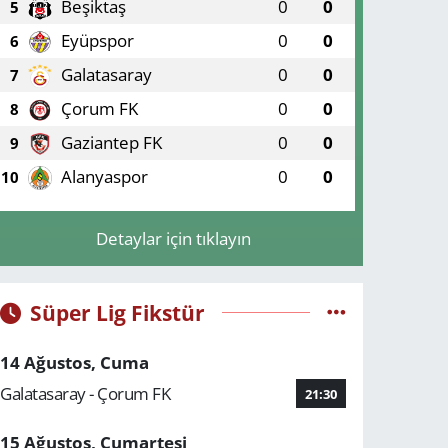
Beşiktaş
0
0
5
Eyüpspor
0
0
6
Galatasaray
0
0
7
Çorum FK
0
0
8
Gaziantep FK
0
0
9
Alanyaspor
0
0
10
Detaylar için tıklayın
Süper Lig Fikstür
14 Ağustos, Cuma
Galatasaray - Çorum FK
21:30
15 Ağustos, Cumartesi