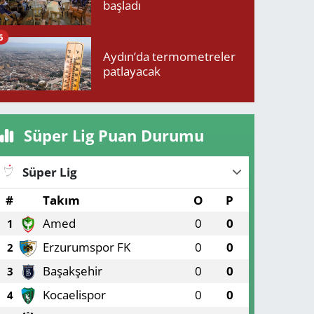
başladı
6
Aydın’da termometreler
patlayacak
Süper Lig Puan Durumu
Süper Lig
#
Takım
O
P
Amed
0
0
1
Erzurumspor FK
0
0
2
Başakşehir
0
0
3
Kocaelispor
0
0
4