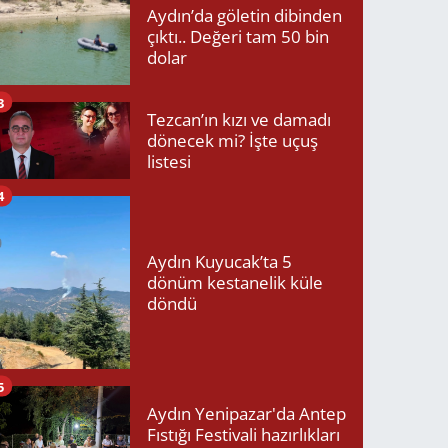
Aydın’da göletin dibinden
çıktı.. Değeri tam 50 bin
dolar
3
Tezcan’ın kızı ve damadı
dönecek mi? İşte uçuş
listesi
4
Aydın Kuyucak’ta 5
dönüm kestanelik küle
döndü
5
Aydın Yenipazar'da Antep
Fıstığı Festivali hazırlıkları