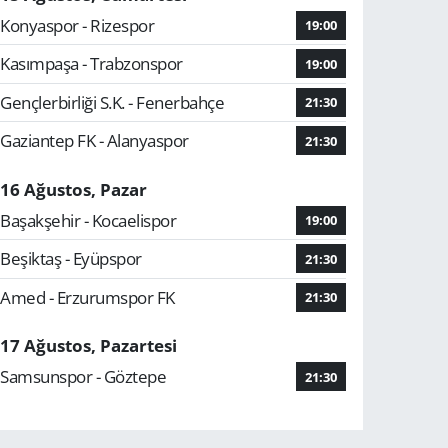
Konyaspor - Rizespor
19:00
Kasımpaşa - Trabzonspor
19:00
Gençlerbirliği S.K. - Fenerbahçe
21:30
Gaziantep FK - Alanyaspor
21:30
16 Ağustos, Pazar
Başakşehir - Kocaelispor
19:00
Beşiktaş - Eyüpspor
21:30
Amed - Erzurumspor FK
21:30
17 Ağustos, Pazartesi
Samsunspor - Göztepe
21:30