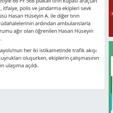
etiyle 66 PF 568 plakalı tırın kupası araçtan
, itfaiye, polis ve jandarma ekipleri sevk
üsü Hasan Hüseyin A. ile diğer tırın
müdahalelerinin ardından ambulanslarla
Durumu ağır olan öğrenilen Hasan Hüseyin
.
olu’nun her iki istikametinde trafik akışı
uyrukları oluşurken, ekiplerin çalışmasının
n ulaşıma açıldı.