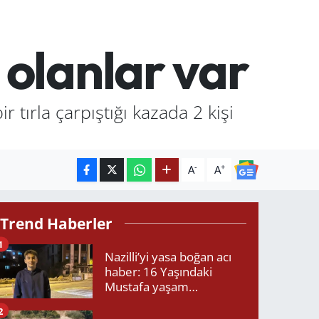
r olanlar var
 tırla çarpıştığı kazada 2 kişi
-
+
A
A
Trend Haberler
1
Nazilli’yi yasa boğan acı
haber: 16 Yaşındaki
Mustafa yaşam
mücadelesini kaybetti!
2