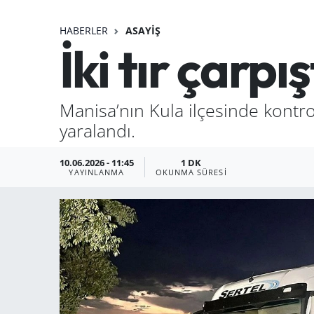
HABERLER
ASAYIŞ
İki tır çarp
Manisa’nın Kula ilçesinde kontrol 
yaralandı.
10.06.2026 - 11:45
1 DK
YAYINLANMA
OKUNMA SÜRESI