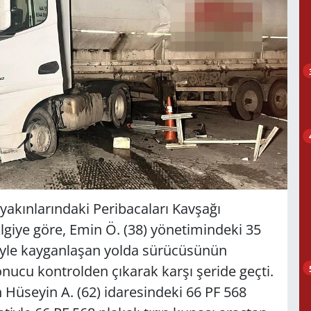
i yakınlarındaki Peribacaları Kavşağı
lgiye göre, Emin Ö. (38) yönetimindeki 35
eniyle kayganlaşan yolda sürücüsünün
nucu kontrolden çıkarak karşı şeride geçti.
 Hüseyin A. (62) idaresindeki 66 PF 568