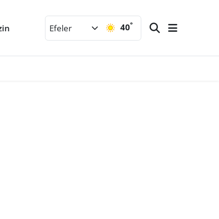
°
40
zin
Efeler