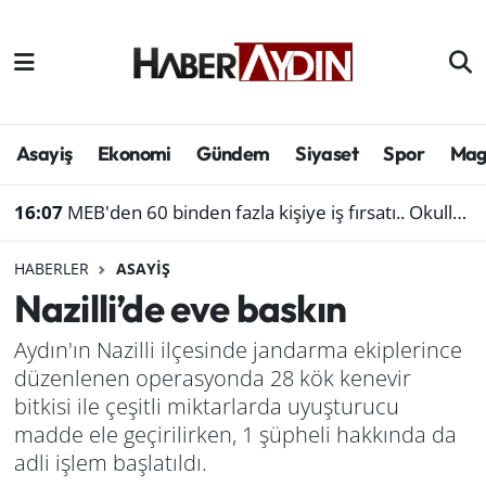
Afyonkarahisar
Aydın Hava Durumu
Bilim ve teknoloji
Aydın Trafik Yoğunluk Haritası
Asayiş
Ekonomi
Gündem
Siyaset
Spor
Mag
Çevre
Süper Lig Puan Durumu ve Fikstür
16:07
MEB'den 60 binden fazla kişiye iş fırsatı.. Okullara personel alınacak
Denizli
Tüm Manşetler
HABERLER
ASAYIŞ
Nazilli’de eve baskın
Genel
Son Dakika Haberleri
Aydın'ın Nazilli ilçesinde jandarma ekiplerince
Haber
Haber Arşivi
düzenlenen operasyonda 28 kök kenevir
bitkisi ile çeşitli miktarlarda uyuşturucu
Izmir
madde ele geçirilirken, 1 şüpheli hakkında da
adli işlem başlatıldı.
Kütahya