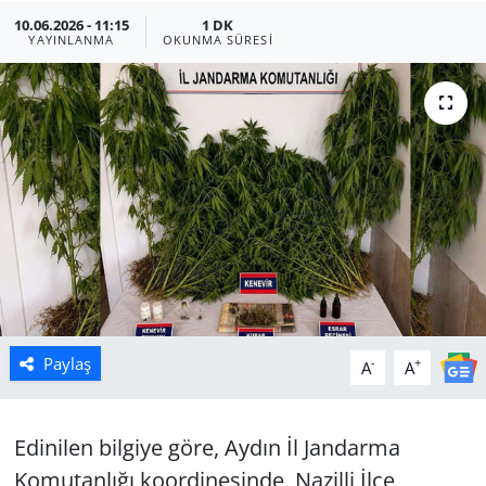
10.06.2026 - 11:15
1 DK
Manisa
YAYINLANMA
OKUNMA SÜRESI
Muğla
Politika
Uşak
Paylaş
-
+
A
A
Edinilen bilgiye göre, Aydın İl Jandarma
Komutanlığı koordinesinde, Nazilli İlçe