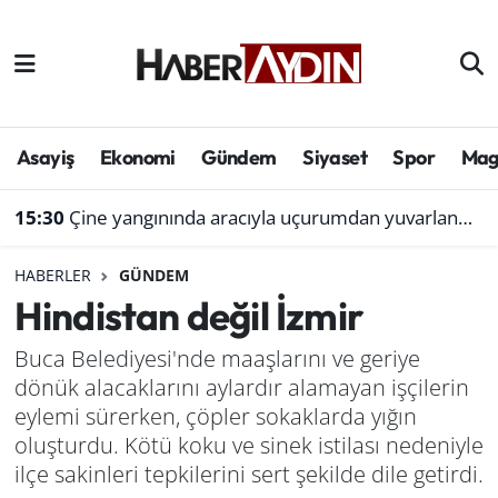
Afyonkarahisar
Aydın Hava Durumu
Bilim ve teknoloji
Aydın Trafik Yoğunluk Haritası
Asayiş
Ekonomi
Gündem
Siyaset
Spor
Mag
Çevre
Süper Lig Puan Durumu ve Fikstür
15:30
Çine yangınında aracıyla uçurumdan yuvarlanmıştı: Bol gelen korseden şikayetçi
Denizli
Tüm Manşetler
HABERLER
GÜNDEM
Hindistan değil İzmir
Genel
Son Dakika Haberleri
Buca Belediyesi'nde maaşlarını ve geriye
Haber
Haber Arşivi
dönük alacaklarını aylardır alamayan işçilerin
eylemi sürerken, çöpler sokaklarda yığın
Izmir
oluşturdu. Kötü koku ve sinek istilası nedeniyle
ilçe sakinleri tepkilerini sert şekilde dile getirdi.
Kütahya