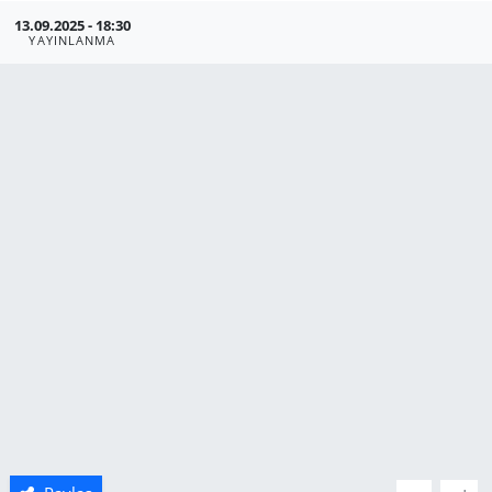
13.09.2025 - 18:30
Manisa
YAYINLANMA
Muğla
Politika
Uşak