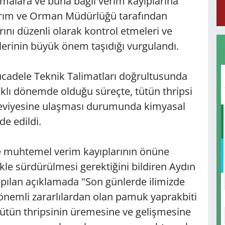
malara ve buna bağlı verim kayıplarına
l Tarım ve Orman Müdürlüğü tarafından
arını düzenli olarak kontrol etmeleri ve
lerinin büyük önem taşıdığı vurgulandı.
ücadele Teknik Talimatları doğrultusunda
aklı dönemde olduğu süreçte, tütün thripsi
eviyesine ulaşması durumunda kimyasal
de edildi.
 muhtemel verim kayıplarının önüne
zlikle sürdürülmesi gerektiğini bildiren Aydın
ılan açıklamada "Son günlerde ilimizde
 önemli zararlılardan olan pamuk yaprakbiti
tün thripsinin üremesine ve gelişmesine