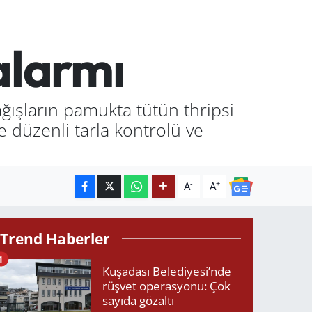
alarmı
ğışların pamukta tütün thripsi
 düzenli tarla kontrolü ve
-
+
A
A
Trend Haberler
1
Kuşadası Belediyesi’nde
rüşvet operasyonu: Çok
sayıda gözaltı