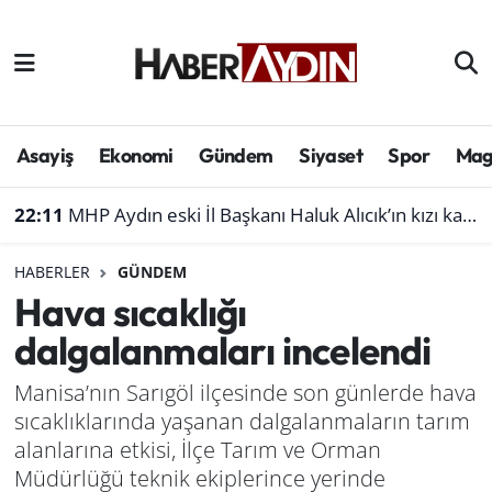
Afyonkarahisar
Aydın Hava Durumu
Bilim ve teknoloji
Aydın Trafik Yoğunluk Haritası
Asayiş
Ekonomi
Gündem
Siyaset
Spor
Mag
Çevre
Süper Lig Puan Durumu ve Fikstür
22:11
MHP Aydın eski İl Başkanı Haluk Alıcık’ın kızı kaza geçirdi
Denizli
Tüm Manşetler
HABERLER
GÜNDEM
Hava sıcaklığı
Genel
Son Dakika Haberleri
dalgalanmaları incelendi
Haber
Haber Arşivi
Manisa’nın Sarıgöl ilçesinde son günlerde hava
sıcaklıklarında yaşanan dalgalanmaların tarım
Izmir
alanlarına etkisi, İlçe Tarım ve Orman
Kütahya
Müdürlüğü teknik ekiplerince yerinde