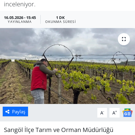
inceleniyor.
Manisa
16.05.2026 - 15:45
1 DK
YAYINLANMA
OKUNMA SÜRESI
Muğla
Politika
Uşak
Paylaş
-
+
A
A
Sarıgöl İlçe Tarım ve Orman Müdürlüğü