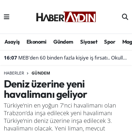
Afyonkarahisar
Aydın Hava Durumu
Bilim ve teknoloji
Aydın Trafik Yoğunluk Haritası
Asayiş
Ekonomi
Gündem
Siyaset
Spor
Mag
Çevre
Süper Lig Puan Durumu ve Fikstür
16:07
MEB'den 60 binden fazla kişiye iş fırsatı.. Okullara personel alınacak
Denizli
Tüm Manşetler
HABERLER
GÜNDEM
Deniz üzerine yeni
Genel
Son Dakika Haberleri
havalimanı geliyor
Haber
Haber Arşivi
Türkiye’nin en yoğun 7'nci havalimanı olan
Trabzon’da inşa edilecek yeni havalimanı
Izmir
Türkiye’nin deniz üzerine inşa edilecek 3.
Kütahya
havalimanı olacak. Yeni liman, mevcut