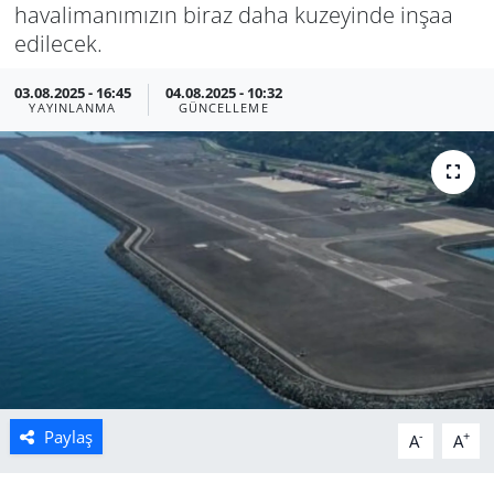
havalimanımızın biraz daha kuzeyinde inşaa
Manisa
edilecek.
03.08.2025 - 16:45
04.08.2025 - 10:32
Muğla
YAYINLANMA
GÜNCELLEME
Politika
Uşak
Paylaş
-
+
A
A