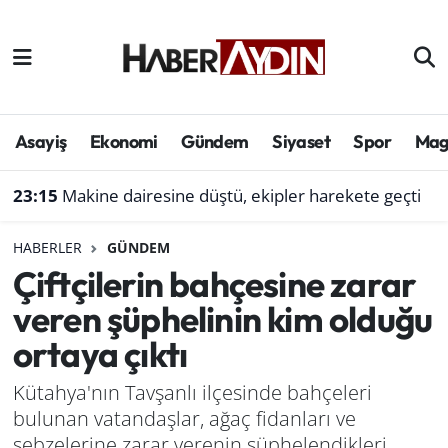
Afyonkarahisar
Aydın Hava Durumu
Bilim ve teknoloji
Aydın Trafik Yoğunluk Haritası
Asayiş
Ekonomi
Gündem
Siyaset
Spor
Mag
Çevre
Süper Lig Puan Durumu ve Fikstür
23:15
Makine dairesine düştü, ekipler harekete geçti
Denizli
Tüm Manşetler
HABERLER
GÜNDEM
Çiftçilerin bahçesine zarar
Genel
Son Dakika Haberleri
veren şüphelinin kim olduğu
Haber
Haber Arşivi
ortaya çıktı
Izmir
Kütahya'nın Tavşanlı ilçesinde bahçeleri
bulunan vatandaşlar, ağaç fidanları ve
Kütahya
sebzelerine zarar verenin şüphelendikleri