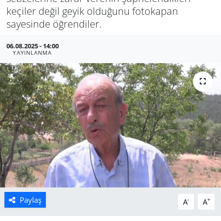
keçiler değil geyik olduğunu fotokapan
Manisa
sayesinde öğrendiler.
Muğla
06.08.2025 - 14:00
YAYINLANMA
Politika
Uşak
Paylaş
-
+
A
A