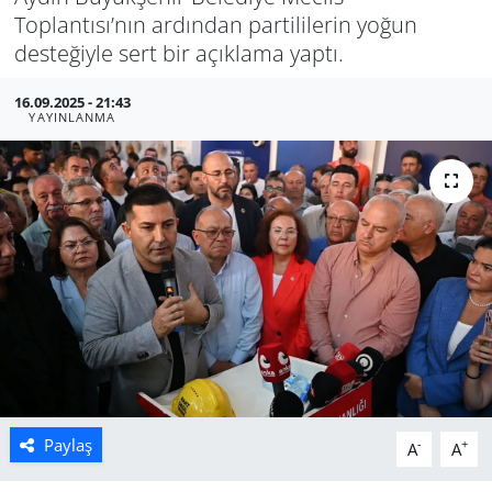
Toplantısı’nın ardından partililerin yoğun
Manisa
desteğiyle sert bir açıklama yaptı.
Muğla
16.09.2025 - 21:43
YAYINLANMA
Politika
Uşak
Paylaş
-
+
A
A