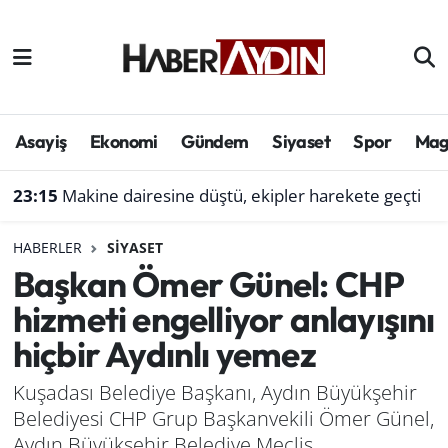
Afyonkarahisar
Aydın Hava Durumu
Bilim ve teknoloji
Aydın Trafik Yoğunluk Haritası
Asayiş
Ekonomi
Gündem
Siyaset
Spor
Mag
Çevre
Süper Lig Puan Durumu ve Fikstür
23:15
Makine dairesine düştü, ekipler harekete geçti
Denizli
Tüm Manşetler
HABERLER
SIYASET
Başkan Ömer Günel: CHP
Genel
Son Dakika Haberleri
hizmeti engelliyor anlayışını
Haber
Haber Arşivi
hiçbir Aydınlı yemez
Izmir
Kuşadası Belediye Başkanı, Aydın Büyükşehir
Belediyesi CHP Grup Başkanvekili Ömer Günel,
Kütahya
Aydın Büyükşehir Belediye Meclis