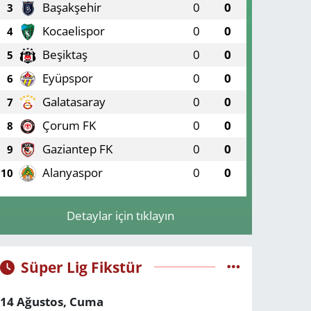
Başakşehir
0
0
3
Kocaelispor
0
0
4
Beşiktaş
0
0
5
Eyüpspor
0
0
6
Galatasaray
0
0
7
Çorum FK
0
0
8
Gaziantep FK
0
0
9
Alanyaspor
0
0
10
Detaylar için tıklayın
Süper Lig Fikstür
14 Ağustos, Cuma