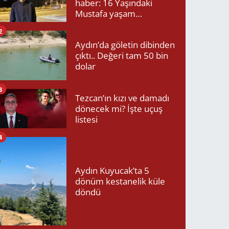
haber: 16 Yaşındaki
Mustafa yaşam
mücadelesini kaybetti!
2
Aydın’da göletin dibinden
çıktı.. Değeri tam 50 bin
dolar
3
Tezcan’ın kızı ve damadı
dönecek mi? İşte uçuş
listesi
4
Aydın Kuyucak’ta 5
dönüm kestanelik küle
döndü