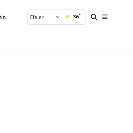
°
36
zin
Efeler