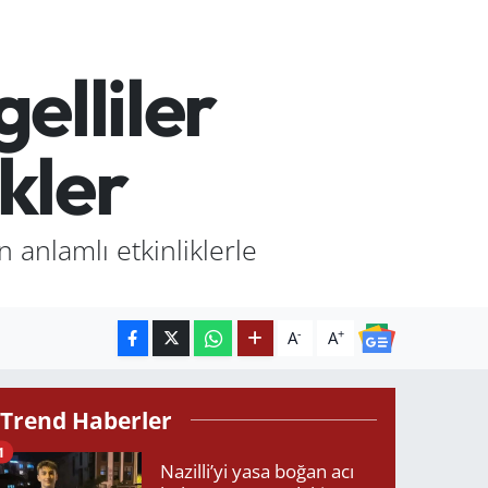
elliler
kler
 anlamlı etkinliklerle
-
+
A
A
Trend Haberler
1
Nazilli’yi yasa boğan acı