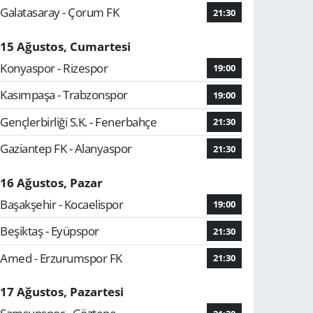
Galatasaray - Çorum FK
21:30
15 Ağustos, Cumartesi
Konyaspor - Rizespor
19:00
Kasımpaşa - Trabzonspor
19:00
Gençlerbirliği S.K. - Fenerbahçe
21:30
Gaziantep FK - Alanyaspor
21:30
16 Ağustos, Pazar
Başakşehir - Kocaelispor
19:00
Beşiktaş - Eyüpspor
21:30
Amed - Erzurumspor FK
21:30
17 Ağustos, Pazartesi