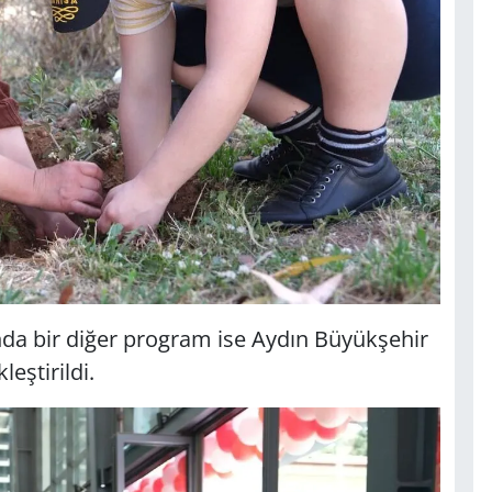
ında bir diğer program ise Aydın Büyükşehir
eştirildi.