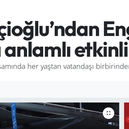
ioğlu’ndan Eng
anlamlı etkinli
psamında her yaştan vatandaşı birbirinden