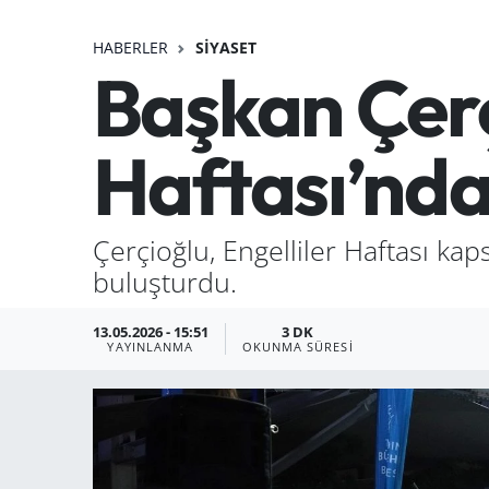
HABERLER
SIYASET
Başkan Çerç
Haftası’nda 
Çerçioğlu, Engelliler Haftası ka
buluşturdu.
13.05.2026 - 15:51
3 DK
YAYINLANMA
OKUNMA SÜRESI