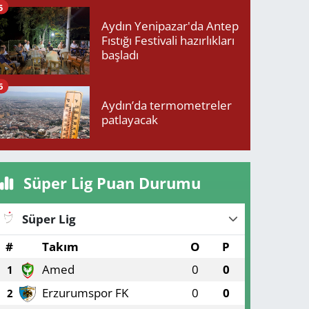
5
Aydın Yenipazar'da Antep
Fıstığı Festivali hazırlıkları
başladı
6
Aydın’da termometreler
patlayacak
Süper Lig Puan Durumu
Süper Lig
#
Takım
O
P
Amed
0
0
1
Erzurumspor FK
0
0
2