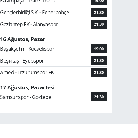
Kasımpaşa - Trabzonspor
19:00
Gençlerbirliği S.K. - Fenerbahçe
21:30
Gaziantep FK - Alanyaspor
21:30
16 Ağustos, Pazar
Başakşehir - Kocaelispor
19:00
Beşiktaş - Eyüpspor
21:30
Amed - Erzurumspor FK
21:30
17 Ağustos, Pazartesi
Samsunspor - Göztepe
21:30