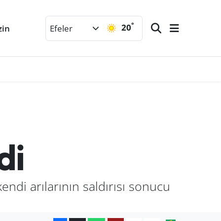
°
20
zin
Efeler
di
endi arılarının saldırısı sonucu