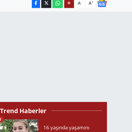
-
+
A
A
Trend Haberler
1
16 yaşında yaşamını