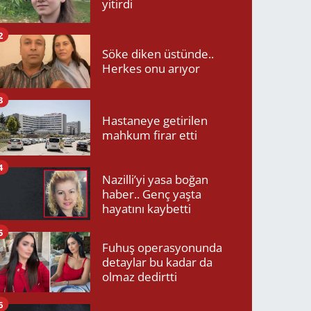
yitirdi
2
Söke diken üstünde..
Herkes onu arıyor
3
Hastaneye getirilen
mahkum firar etti
4
Nazilli’yi yasa boğan
haber.. Genç yaşta
hayatını kaybetti
5
Fuhuş operasyonunda
detaylar bu kadar da
olmaz dedirtti
6