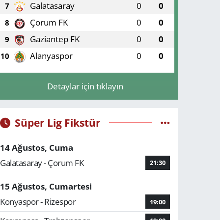
Galatasaray
0
0
7
Çorum FK
0
0
8
Gaziantep FK
0
0
9
Alanyaspor
0
0
10
Detaylar için tıklayın
Süper Lig Fikstür
14 Ağustos, Cuma
Galatasaray - Çorum FK
21:30
15 Ağustos, Cumartesi
Konyaspor - Rizespor
19:00