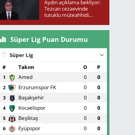
Aydın açıklama bekliyor:
Tezcan cezaevinde
tutuklu müteahhidi
neden ziyaret etti?
Süper Lig Puan Durumu
Süper Lig
#
Takım
O
P
Amed
0
0
1
Erzurumspor FK
0
0
2
Başakşehir
0
0
3
Kocaelispor
0
0
4
Beşiktaş
0
0
5
Eyüpspor
0
0
6