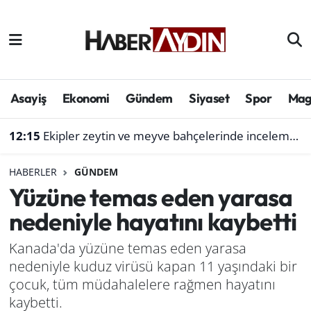
Afyonkarahisar
Aydın Hava Durumu
Bilim ve teknoloji
Aydın Trafik Yoğunluk Haritası
Asayiş
Ekonomi
Gündem
Siyaset
Spor
Mag
Çevre
Süper Lig Puan Durumu ve Fikstür
12:15
Ekipler zeytin ve meyve bahçelerinde inceleme başlattı
Denizli
Tüm Manşetler
HABERLER
GÜNDEM
Yüzüne temas eden yarasa
Genel
Son Dakika Haberleri
nedeniyle hayatını kaybetti
Haber
Haber Arşivi
Kanada'da yüzüne temas eden yarasa
nedeniyle kuduz virüsü kapan 11 yaşındaki bir
Izmir
çocuk, tüm müdahalelere rağmen hayatını
Kütahya
kaybetti.