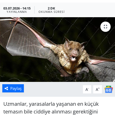
03.07.2026 - 14:15
2 DK
Manisa
YAYINLANMA
OKUNMA SÜRESI
Muğla
Politika
Uşak
Paylaş
-
+
A
A
Uzmanlar, yarasalarla yaşanan en küçük
temasın bile ciddiye alınması gerektiğini