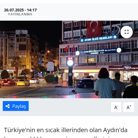
26.07.2025 - 14:17
Manisa
YAYINLANMA
Muğla
Politika
Uşak
Paylaş
-
+
A
A
Türkiye'nin en sıcak illerinden olan Aydın'da