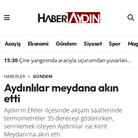
Afyonkarahisar
Aydın Hava Durumu
Bilim ve teknoloji
Aydın Trafik Yoğunluk Haritası
Asayiş
Ekonomi
Gündem
Siyaset
Spor
Mag
Çevre
Süper Lig Puan Durumu ve Fikstür
15:30
Çine yangınında aracıyla uçurumdan yuvarlanmıştı: Bol gelen korseden şikayetçi
Denizli
Tüm Manşetler
HABERLER
GÜNDEM
Aydınlılar meydana akın
Genel
Son Dakika Haberleri
etti
Haber
Haber Arşivi
Aydın'ın Efeler ilçesinde akşam saatlerinde
termometreler 35 dereceyi gösterirken,
Izmir
serinlemek isteyen Aydınlılar ise Kent
Kütahya
Meydanı'na akın etti.