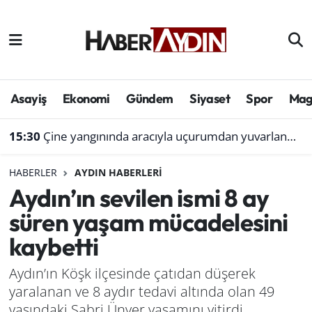
Afyonkarahisar
Aydın Hava Durumu
Bilim ve teknoloji
Aydın Trafik Yoğunluk Haritası
Asayiş
Ekonomi
Gündem
Siyaset
Spor
Mag
Çevre
Süper Lig Puan Durumu ve Fikstür
15:30
Çine yangınında aracıyla uçurumdan yuvarlanmıştı: Bol gelen korseden şikayetçi
Denizli
Tüm Manşetler
HABERLER
AYDIN HABERLERI
Aydın’ın sevilen ismi 8 ay
Genel
Son Dakika Haberleri
süren yaşam mücadelesini
Haber
Haber Arşivi
kaybetti
Izmir
Aydın’ın Köşk ilçesinde çatıdan düşerek
yaralanan ve 8 aydır tedavi altında olan 49
Kütahya
yaşındaki Sabri Ünver yaşamını yitirdi.