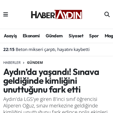
Afyonkarahisar
Aydın Hava Durumu
Bilim ve teknoloji
Aydın Trafik Yoğunluk Haritası
Asayiş
Ekonomi
Gündem
Siyaset
Spor
Mag
Çevre
Süper Lig Puan Durumu ve Fikstür
22:15
Beton mikseri çarptı, hayatını kaybetti
Denizli
Tüm Manşetler
HABERLER
GÜNDEM
Aydın’da yaşandı! Sınava
Genel
Son Dakika Haberleri
geldiğinde kimliğini
Haber
Haber Arşivi
unuttuğunu fark etti
Izmir
Aydın'da LGS'ye giren 8'inci sınıf öğrencisi
Alperen Oğuz, sınav merkezine geldiğinde
Kütahya
kimliğini unuttuğunu fark edince polis ekipleri