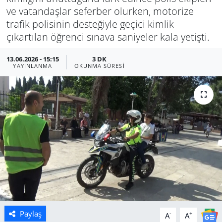
ve vatandaşlar seferber olurken, motorize
Manisa
trafik polisinin desteğiyle geçici kimlik
çıkartılan öğrenci sınava saniyeler kala yetişti.
Muğla
13.06.2026 - 15:15
3 DK
YAYINLANMA
OKUNMA SÜRESI
Politika
Uşak
Paylaş
-
+
A
A