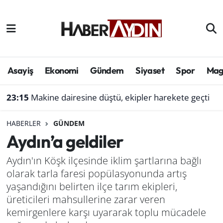
Afyonkarahisar
Aydın Hava Durumu
Bilim ve teknoloji
Aydın Trafik Yoğunluk Haritası
Asayiş
Ekonomi
Gündem
Siyaset
Spor
Mag
Çevre
Süper Lig Puan Durumu ve Fikstür
23:15
Makine dairesine düştü, ekipler harekete geçti
Denizli
Tüm Manşetler
HABERLER
GÜNDEM
Aydın’a geldiler
Genel
Son Dakika Haberleri
Aydın'ın Köşk ilçesinde iklim şartlarına bağlı
Haber
Haber Arşivi
olarak tarla faresi popülasyonunda artış
yaşandığını belirten ilçe tarım ekipleri,
Izmir
üreticileri mahsullerine zarar veren
kemirgenlere karşı uyararak toplu mücadele
Kütahya