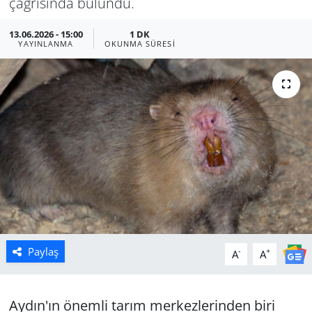
çağrısında bulundu.
Manisa
13.06.2026 - 15:00
1 DK
YAYINLANMA
OKUNMA SÜRESI
Muğla
Politika
Uşak
Paylaş
-
+
A
A
Aydın'ın önemli tarım merkezlerinden biri