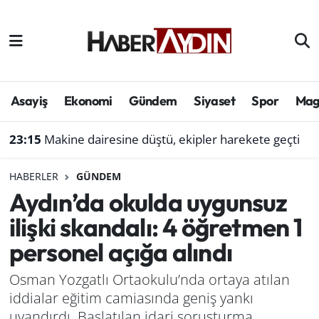
Afyonkarahisar
Aydın Hava Durumu
Bilim ve teknoloji
Aydın Trafik Yoğunluk Haritası
Asayiş
Ekonomi
Gündem
Siyaset
Spor
Mag
Çevre
Süper Lig Puan Durumu ve Fikstür
23:15
Makine dairesine düştü, ekipler harekete geçti
Denizli
Tüm Manşetler
HABERLER
GÜNDEM
Aydın’da okulda uygunsuz
Genel
Son Dakika Haberleri
ilişki skandalı: 4 öğretmen 1
Haber
Haber Arşivi
personel açığa alındı
Izmir
Osman Yozgatlı Ortaokulu’nda ortaya atılan
iddialar eğitim camiasında geniş yankı
Kütahya
uyandırdı. Başlatılan idari soruşturma