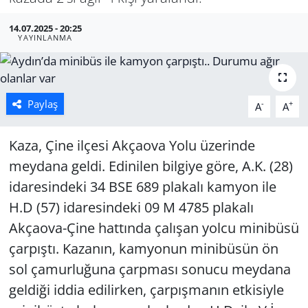
Manisa
14.07.2025 - 20:25
YAYINLANMA
Muğla
Politika
Paylaş
-
+
A
A
Uşak
Kaza, Çine ilçesi Akçaova Yolu üzerinde
meydana geldi. Edinilen bilgiye göre, A.K. (28)
idaresindeki 34 BSE 689 plakalı kamyon ile
H.D (57) idaresindeki 09 M 4785 plakalı
Akçaova-Çine hattında çalışan yolcu minibüsü
çarpıştı. Kazanın, kamyonun minibüsün ön
sol çamurluğuna çarpması sonucu meydana
geldiği iddia edilirken, çarpışmanın etkisiyle