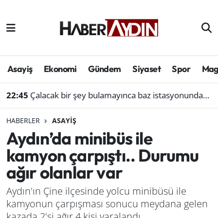
Afyonkarahisar
Aydın Hava Durumu
Bilim ve teknoloji
Aydın Trafik Yoğunluk Haritası
Asayiş
Ekonomi
Gündem
Siyaset
Spor
Mag
Çevre
Süper Lig Puan Durumu ve Fikstür
22:45
Çalacak bir şey bulamayınca baz istasyonundan akü çaldı
Denizli
Tüm Manşetler
HABERLER
ASAYIŞ
Aydın’da minibüs ile
Genel
Son Dakika Haberleri
kamyon çarpıştı.. Durumu
Haber
Haber Arşivi
ağır olanlar var
Izmir
Aydın'ın Çine ilçesinde yolcu minibüsü ile
kamyonun çarpışması sonucu meydana gelen
Kütahya
kazada 2'si ağır 4 kişi yaralandı.