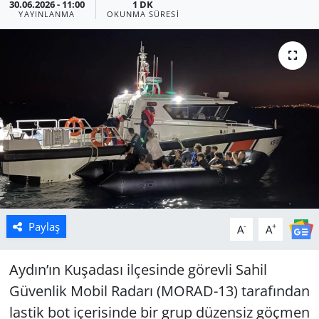
30.06.2026 - 11:00
1 DK
YAYINLANMA
OKUNMA SÜRESI
Manisa
Muğla
Politika
Uşak
Paylaş
-
+
A
A
Aydın’ın Kuşadası ilçesinde görevli Sahil
Güvenlik Mobil Radarı (MORAD-13) tarafından
lastik bot içerisinde bir grup düzensiz göçmen