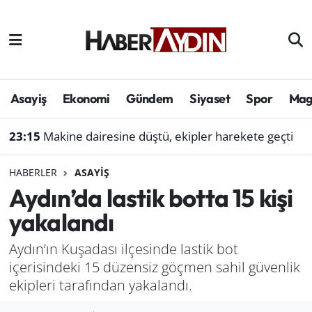
Afyonkarahisar
Aydın Hava Durumu
Bilim ve teknoloji
Aydın Trafik Yoğunluk Haritası
Asayiş
Ekonomi
Gündem
Siyaset
Spor
Mag
Çevre
Süper Lig Puan Durumu ve Fikstür
23:15
Makine dairesine düştü, ekipler harekete geçti
Denizli
Tüm Manşetler
HABERLER
ASAYIŞ
Aydın’da lastik botta 15 kişi
Genel
Son Dakika Haberleri
yakalandı
Haber
Haber Arşivi
Aydın’ın Kuşadası ilçesinde lastik bot
içerisindeki 15 düzensiz göçmen sahil güvenlik
Izmir
ekipleri tarafından yakalandı.
Kütahya