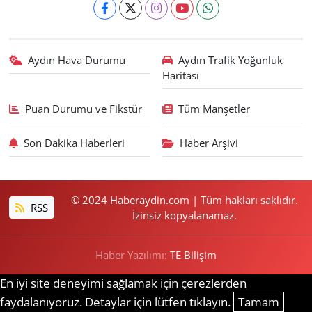
Aydın Hava Durumu
Aydın Trafik Yoğunluk
Haritası
Puan Durumu ve Fikstür
Tüm Manşetler
Son Dakika Haberleri
Haber Arşivi
© 2024 Haberaydin.com | Tüm hakları saklıdır.
RSS
İzinsiz kopyalanamaz.
Haber Yazılımı:
TE Bilişim
En iyi site deneyimi sağlamak için çerezlerden
faydalanıyoruz. Detaylar için lütfen tıklayın.
Tamam