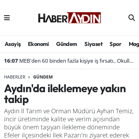
Afyonkarahisar
Aydın Hava Durumu
Bilim ve teknoloji
Aydın Trafik Yoğunluk Haritası
Asayiş
Ekonomi
Gündem
Siyaset
Spor
Mag
Çevre
Süper Lig Puan Durumu ve Fikstür
16:07
MEB'den 60 binden fazla kişiye iş fırsatı.. Okullara personel alınacak
Denizli
Tüm Manşetler
HABERLER
GÜNDEM
Aydın'da ileklemeye yakın
Genel
Son Dakika Haberleri
takip
Haber
Haber Arşivi
Aydın İl Tarım ve Orman Müdürü Ayhan Temiz,
incir üretiminde kalite ve verim açısından
Izmir
büyük önem taşıyan ilekleme döneminde
Kütahya
Efeler ilçesindeki İlek Pazarı'nı ziyaret ederek