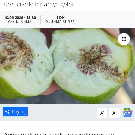
üreticilerle bir araya geldi.
Manisa
10.06.2026 - 13:30
1 DK
YAYINLANMA
OKUNMA SÜRESI
Muğla
Politika
Uşak
Paylaş
-
+
A
A
Aydın'ın dünyaca ünlü incirinde verim ve