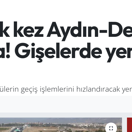
lk kez Aydın-De
! Gişelerde y
lerin geçiş işlemlerini hızlandıracak ye