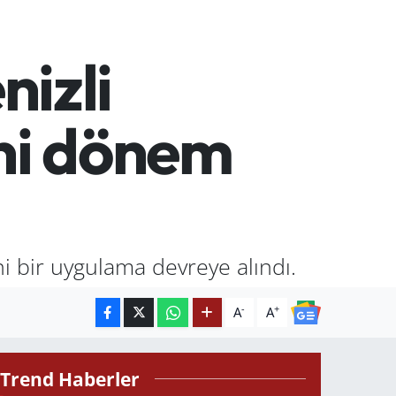
nizli
eni dönem
ni bir uygulama devreye alındı.
-
+
A
A
Trend Haberler