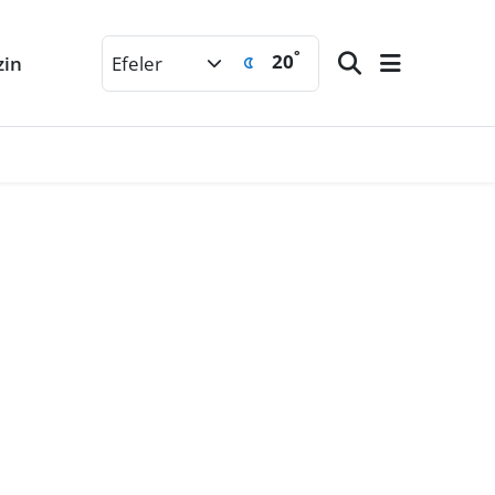
°
20
zin
Efeler