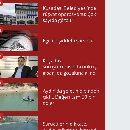
1
Kuşadası Belediyesi’nde
rüşvet operasyonu: Çok
sayıda gözaltı
2
Ege’de şiddetli sarsıntı
3
Kuşadası
soruşturmasında ünlü iş
insanı da gözaltına alındı
4
Aydın’da göletin dibinden
çıktı.. Değeri tam 50 bin
dolar
5
Sürücülerin dikkate..
Aydın istikameti kapandı