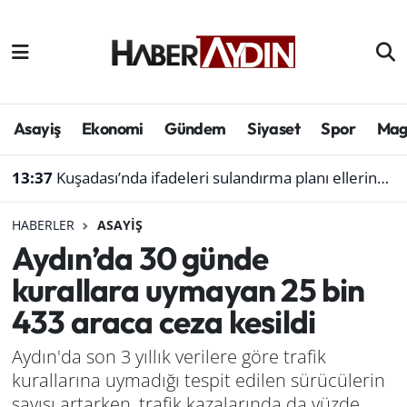
Afyonkarahisar
Aydın Hava Durumu
Bilim ve teknoloji
Aydın Trafik Yoğunluk Haritası
Asayiş
Ekonomi
Gündem
Siyaset
Spor
Mag
Çevre
Süper Lig Puan Durumu ve Fikstür
13:37
Kuşadası’nda ifadeleri sulandırma planı ellerinde patladı.. Ferdi Zenginoğlu'nun maddi gücü söylemleri çürüttü
Denizli
Tüm Manşetler
HABERLER
ASAYIŞ
Aydın’da 30 günde
Genel
Son Dakika Haberleri
kurallara uymayan 25 bin
Haber
Haber Arşivi
433 araca ceza kesildi
Izmir
Aydın'da son 3 yıllık verilere göre trafik
kurallarına uymadığı tespit edilen sürücülerin
Kütahya
sayısı artarken, trafik kazalarında da yüzde