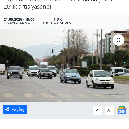
26'lık artış yaşandı.
Manisa
21.05.2026 - 19:00
1 DK
YAYINLANMA
OKUNMA SÜRESI
Muğla
Politika
Uşak
Paylaş
-
+
A
A