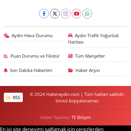
Aydın Hava Durumu
Aydın Trafik Yoğunluk
Haritası
Puan Durumu ve Fikstür
Tüm Manşetler
Son Dakika Haberleri
Haber Arşivi
© 2024 Haberaydin.com | Tüm hakları saklıdır.
RSS
İzinsiz kopyalanamaz.
Haber Yazılımı:
TE Bilişim
En iyi site deneyimi sağlamak için çerezlerden